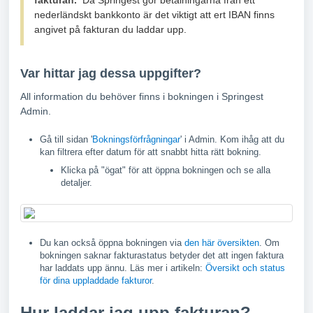
fakturan.
Då Springest gör betalningarna från ett
nederländskt bankkonto är det viktigt att ert IBAN finns
angivet på fakturan du laddar upp.
Var hittar jag dessa uppgifter?
All information du behöver finns i bokningen i Springest
Admin.
Gå till sidan '
Bokningsförfrågningar
' i Admin. Kom ihåg att du
kan filtrera efter datum för att snabbt hitta rätt bokning.
Klicka på "ögat" för att öppna bokningen och se alla
detaljer.
Du kan också öppna bokningen via
den här översikten
. Om
bokningen saknar fakturastatus betyder det att ingen faktura
har laddats upp ännu. Läs mer i artikeln:
Översikt och status
för dina uppladdade fakturor
.
Hur laddar jag upp fakturan?