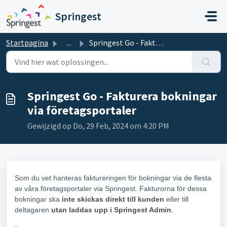
Doorgaan naar hoofdinhoud
Springest
Startpagina
...
Springest Go - Fakturera bokningar via företagsportaler
Springest Go - Fakturera bokningar
via företagsportaler
Gewijzigd op Do, 29 Feb, 2024 om 4:20 PM
Som du vet hanteras faktureringen för bokningar via de flesta
av våra företagsportaler via Springest. Fakturorna för dessa
bokningar ska
i
nte skickas direkt till kunden
eller till
deltagaren
utan
laddas upp i Springest Admin
.