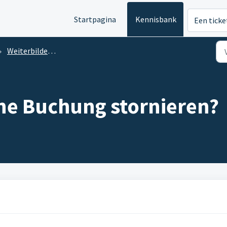
Startpagina
Kennisbank
Een ticke
Weiterbilden trotz Corona?
ine Buchung stornieren?