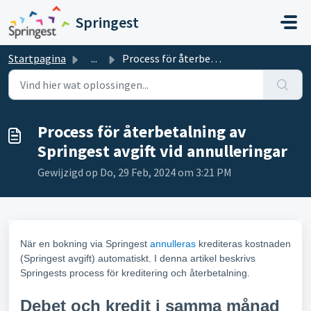
Doorgaan naar hoofdinhoud
Springest
Startpagina
...
Process för återbetalning av Springest avgift vid annulle...
Process för återbetalning av
Springest avgift vid annulleringar
Gewijzigd op Do, 29 Feb, 2024 om 3:21 PM
När en bokning via Springest
annulleras
krediteras kostnaden
(Springest avgift) automatiskt. I denna artikel beskrivs
Springests process för kreditering och återbetalning.
Debet och kredit i samma månad