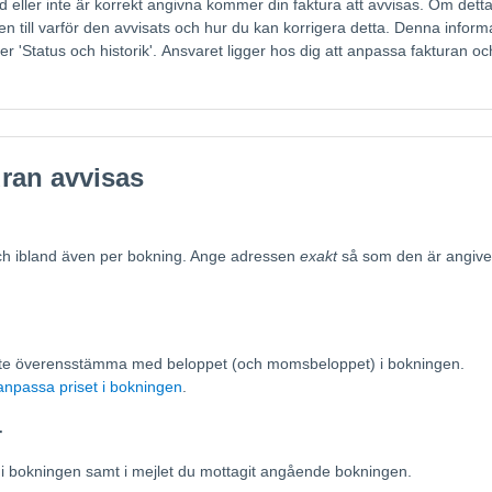
d eller inte är korrekt angivna kommer din faktura att avvisas. Om dett
n till varför den avvisats och hur du kan korrigera detta. Denna inform
r 'Status och historik'. Ansvaret ligger hos dig att anpassa fakturan oc
uran avvisas
och ibland även per bokning. Ange adressen
exakt
så som den är angive
te överensstämma med beloppet (och momsbeloppet) i bokningen.
anpassa priset i bokningen
.
r
 i bokningen samt i mejlet du mottagit angående bokningen.