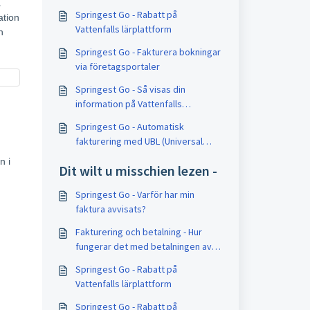
a
Springest Go - Rabatt på
ation
Vattenfalls lärplattform
h
Springest Go - Fakturera bokningar
via företagsportaler
Springest Go - Så visas din
information på Vattenfalls
plattform
Springest Go - Automatisk
fakturering med UBL (Universal
Business Language)
n i
Dit wilt u misschien lezen -
Springest Go - Varför har min
faktura avvisats?
Fakturering och betalning - Hur
fungerar det med betalningen av
min bokning?
Springest Go - Rabatt på
Vattenfalls lärplattform
Springest Go - Rabatt på