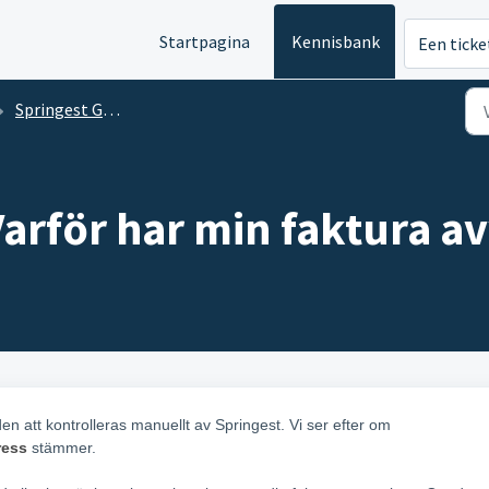
Startpagina
Kennisbank
Een ticke
Springest Go - Företagsportaler
Varför har min faktura av
 att kontrolleras manuellt av Springest. Vi ser efter om
ress
stämmer.