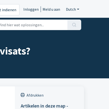
Inloggen
Meld u aan
Dutch
t indienen
visats?
Afdrukken
Artikelen in deze map -