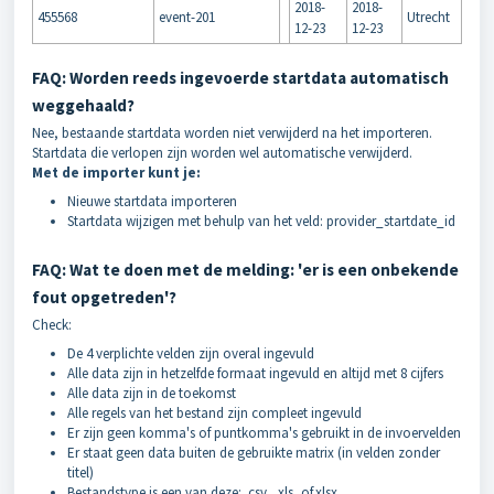
2018-
2018-
455568
event-201
Utrecht
12-23
12-23
FAQ: Worden reeds ingevoerde startdata automatisch
weggehaald?
Nee, bestaande startdata worden niet verwijderd na het importeren.
Startdata die verlopen zijn worden wel automatische verwijderd.
Met de importer kunt je:
Nieuwe startdata importeren
Startdata wijzigen met behulp van het veld: provider_startdate_id
FAQ: Wat te doen met de melding: 'er is een onbekende
fout opgetreden'?
Check:
De 4 verplichte velden zijn overal ingevuld
Alle data zijn in hetzelfde formaat ingevuld en altijd met 8 cijfers
Alle data zijn in de toekomst
Alle regels van het bestand zijn compleet ingevuld
Er zijn geen komma's of puntkomma's gebruikt in de invoervelden
Er staat geen data buiten de gebruikte matrix (in velden zonder
titel)
Bestandstype is een van deze: .csv, .xls, of.xlsx