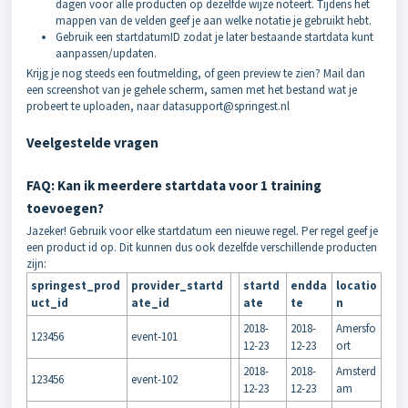
dagen voor alle producten op dezelfde wijze noteert. Tijdens het
mappen van de velden geef je aan welke notatie je gebruikt hebt.
Gebruik een startdatumID zodat je later bestaande startdata kunt
aanpassen/updaten.
Krijg je nog steeds een foutmelding, of geen preview te zien? Mail dan
een screenshot van je gehele scherm, samen met het bestand wat je
probeert te uploaden, naar datasupport@springest.nl
Veelgestelde vragen
FAQ: Kan ik meerdere startdata voor 1 training
toevoegen?
Jazeker! Gebruik voor elke startdatum een nieuwe regel. Per regel geef je
een product id op. Dit kunnen dus ook dezelfde verschillende producten
zijn:
springest_prod
provider_startd
startd
endda
locatio
uct_id
ate_id
ate
te
n
2018-
2018-
Amersfo
123456
event-101
12-23
12-23
ort
2018-
2018-
Amsterd
123456
event-102
12-23
12-23
am