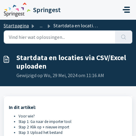
Doorgaan naar hoofdinhoud
Springest
Startpagina
...
Startdata en locaties via CSV/Excel uploaden
Startdata en locaties via CSV/Excel
uploaden
Gewijzigd op Wo, 29 Mei, 2024 om 11:16 AM
In dit artikel:
Voor wie?
Stap 1: Ga naar de importer tool
Stap 2: Klik op + nieuwe import
Stap 3: Upload het bestand