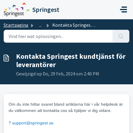
Doorgaan naar hoofdinhoud
Springest
Startpagina
...
Kontakta Springest kundtjänst för leverantörer
Kontakta Springest kundtjänst för
leverantörer
Gewijzigd op Do, 29 Feb, 2024 om 2:40 PM
Om du inte hittar svaret bland artiklarna här i vår helpdesk är
du välkommen att kontakta oss så hjälper vi dig vidare.
?
support@springest.se